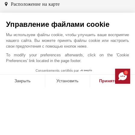
Расположение на карте
JOHN TAYLOR SAS
Управление файлами cookie
6 rue Frédéric Amouretti
06400
КАННЫ
Мы используем файлы cookie, чтобы улучшить ваше восприятие
Alpes-Maritimes
,
ФРАНЦИЯ
нашего сайта. Вы можете принять файлы cookie или настроить
свои предпочтения с помощью кнопок ниже.
С 1834 года после их "открытия" лордом Брумом,
Канны обрели всемирную известность благодаря
To modify your preferences afterwards, click on the 'Cookie
Preferences' link located in the page footer.
своему климату, удобству для жизни, престижным
конгрессам и кинофестивалю. Расположенное на
Consentements certifiés par
1
MAKE ENQUIRY
набережной Круазет аренде и услугах по управлению
Закрыть
Установить
Принять все
эксклюзивной недвижимостью. Ознакомьтесь с самой
Платформа управления согласием: настройте свои параме
престижной недвижимостью в Каннах, Мужене и Кап
Axeptio consent
Наша платформа позволяет вам настраивать параметры ко
д’Антиб: современными виллами в чрезвычайно
популярных кварталах Калифорни и Круа-де-Гард,
домами у воды на краю Кап д’Антиб, роскошными
апартаментами на набережной Круазет. Специалисты
агентства John Taylor в Каннах помогут вам
реализовать свои планы в сфере недвижимости: