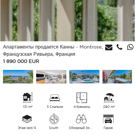
Апартаменты продается Канны - Montrose,
Французская Ривьера, Франция
1 890 000
EUR
131 m²
3 Спальни
4 Комнаты
280 m²
Этаж last/4
South
Обзорный Зеленые окрестности
Гараж