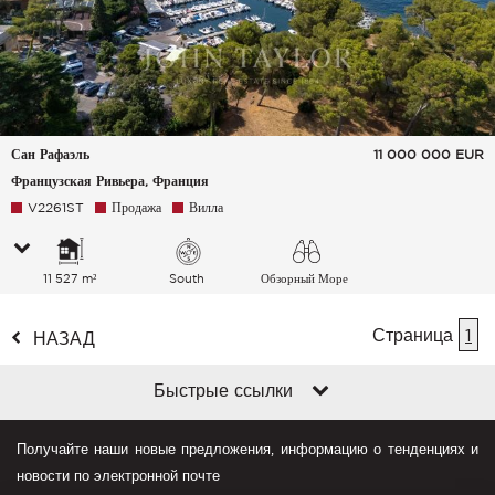
Сан Рафаэль
11 000 000
EUR
Французская Ривьера, Франция
V2261ST
Продажа
Вилла
11 527 m²
South
Обзорный Море
Страница
1
НАЗАД
Быстрые ссылки
Получайте наши новые предложения, информацию о тенденциях и
новости по электронной почте