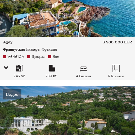
Agay
3 980 000
EUR
Французская Ривьера, Франция
V6461CA
Продажа
Дом
245 m²
780 m²
4 Спальни
6 Комнаты
Видео