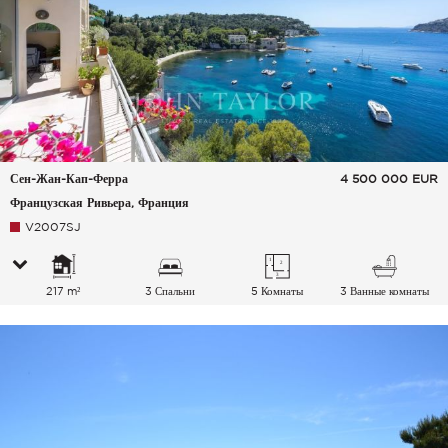
Сен-Жан-Кап-Ферра
4 500 000
EUR
Французская Ривьера, Франция
V2007SJ
217 m²
3 Спальни
5 Комнаты
3 Ванные комнаты