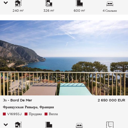
240 m²
326 m²
600 m²
4 Спальни
Эз - Bord De Mer
2 650 000
EUR
Французская Ривьера, Франция
V1695SJ
Продажа
Вилла