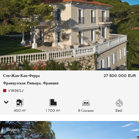
Сен-Жан-Кап-Ферра
27 500 000
EUR
Французская Ривьера, Франция
V1856SJ
400 m²
1 700 m²
6 Спальни
East
Видео