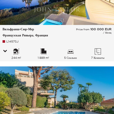
Вильфранш-Сюр-Мер
100 000
EUR
Price from
/ Месяц
Французская Ривьера, Франция
L1457SJ
244 m²
1 889 m²
5 Спальни
7 Комнаты