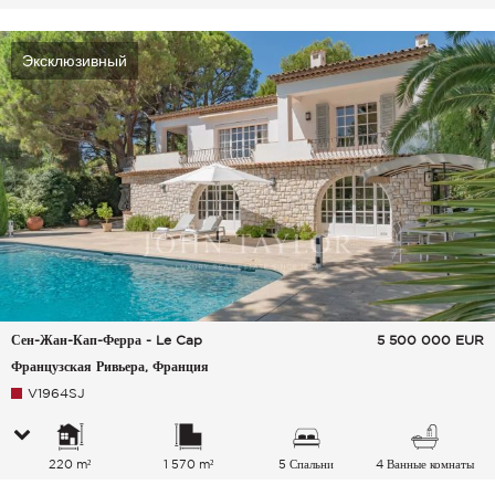
Эксклюзивный
Сен-Жан-Кап-Ферра - Le Cap
5 500 000
EUR
Французская Ривьера, Франция
V1964SJ
220 m²
1 570 m²
5 Спальни
4 Ванные комнаты