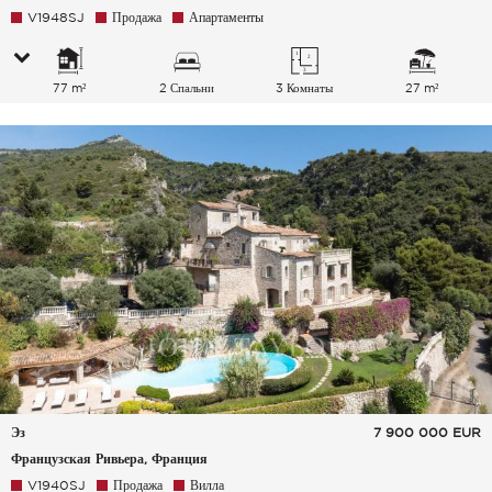
V1948SJ
Продажа
Апартаменты
77 m²
2 Спальни
3 Комнаты
27 m²
Эз
7 900 000
EUR
Французская Ривьера, Франция
V1940SJ
Продажа
Вилла