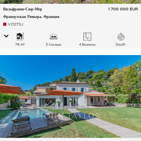
Вильфранш-Сюр-Мер
1 700 000
EUR
Французская Ривьера, Франция
V2127SJ
76 m²
3 Спальни
4 Комнаты
South