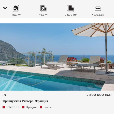
453 m²
463 m²
2 577 m²
7 Спальни
Эз
2 800 000
EUR
Французская Ривьера, Франция
V1769SJ
Продажа
Вилла