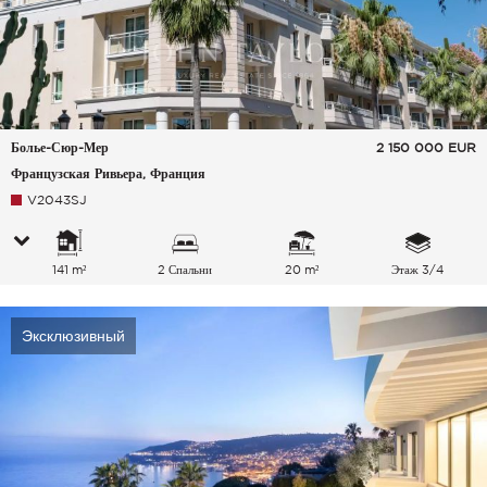
Болье-Сюр-Мер
2 150 000
EUR
Французская Ривьера, Франция
V2043SJ
141 m²
2 Спальни
20 m²
Этаж 3/4
Эксклюзивный