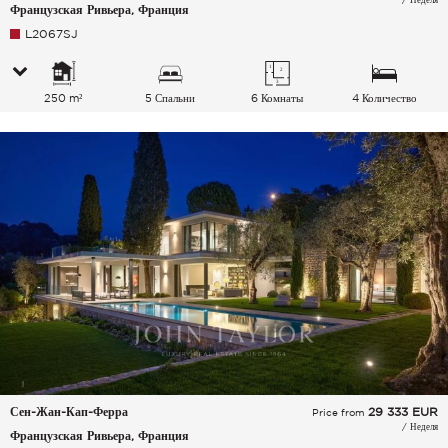
Французская Ривьера, Франция
L2067SJ
250 m²
5 Спальни
6 Комнаты
4 Количество
спальных мест
Сен-Жан-Кап-Ферра
29 333
EUR
Price from
/ Неделя
Французская Ривьера, Франция