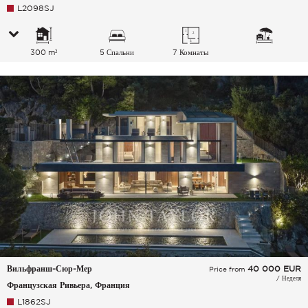
L2098SJ
300 m²
5 Спальни
7 Комнаты
Вильфранш-Сюр-Мер
40 000
EUR
Price from
/ Неделя
Французская Ривьера, Франция
L1862SJ