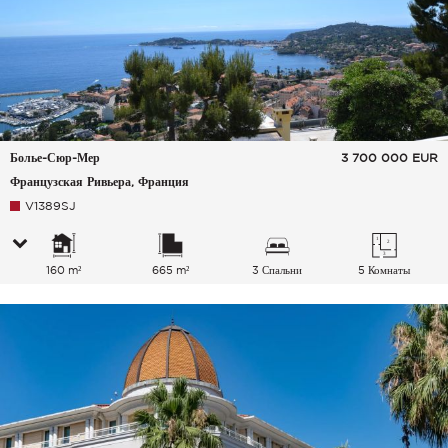
Болье-Сюр-Мер
3 700 000
EUR
Французская Ривьера, Франция
V1389SJ
160 m²
665 m²
3 Спальни
5 Комнаты