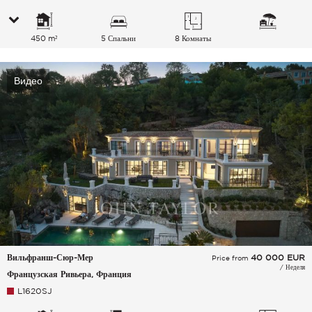
450 m²
5 Спальни
8 Комнаты
Видео
Вильфранш-Сюр-Мер
40 000
EUR
Price from
/ Неделя
Французская Ривьера, Франция
L1620SJ