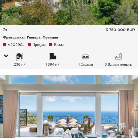
Эз
3 750 000
EUR
Французская Ривьера, Франция
V2029SJ
Продажа
Вилла
236 m²
1 394 m²
4 Спальни
3 Ванные комнаты