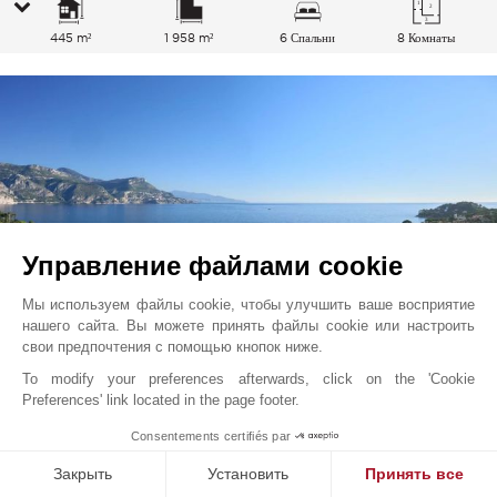
445 m²
1 958 m²
6 Спальни
8 Комнаты
Управление файлами cookie
Мы используем файлы cookie, чтобы улучшить ваше восприятие
нашего сайта. Вы можете принять файлы cookie или настроить
свои предпочтения с помощью кнопок ниже.
To modify your preferences afterwards, click on the 'Cookie
Сен-Жан-Кап-Ферра
48 000
EUR
Price from
Preferences' link located in the page footer.
/ Месяц
Французская Ривьера, Франция
1
Consentements certifiés par
L0443SJ
Закрыть
Установить
Принять все