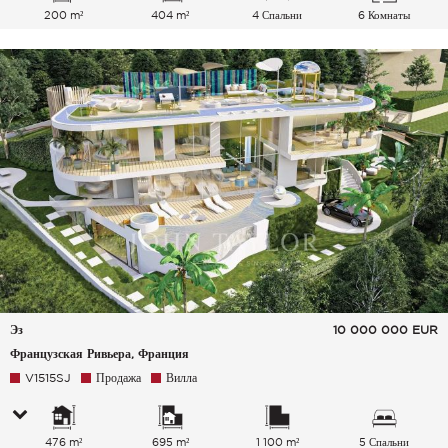
200 m²
404 m²
4 Спальни
6 Комнаты
Эз
10 000 000
EUR
Французская Ривьера, Франция
V1515SJ
Продажа
Вилла
476 m²
695 m²
1 100 m²
5 Спальни