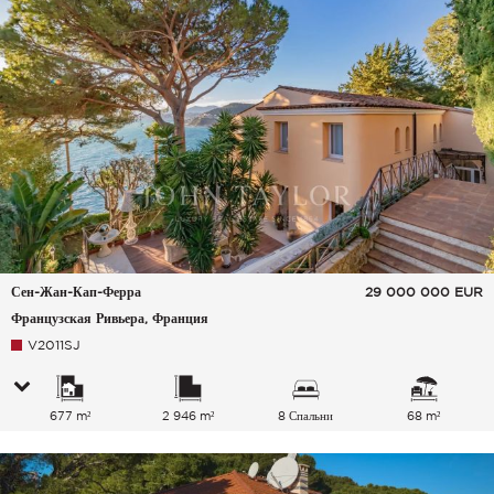
Сен-Жан-Кап-Ферра
29 000 000
EUR
Французская Ривьера, Франция
V2011SJ
677 m²
2 946 m²
8 Спальни
68 m²