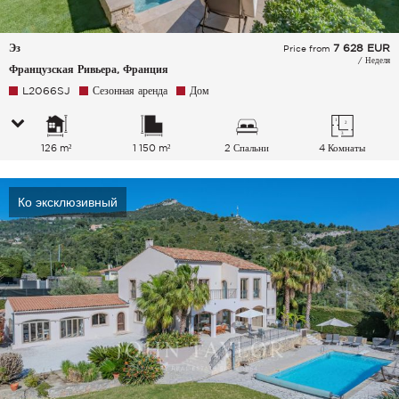
Эз
7 628
EUR
Price from
/ Неделя
Французская Ривьера, Франция
L2066SJ
Сезонная аренда
Дом
126 m²
1 150 m²
2 Спальни
4 Комнаты
Ко эксклюзивный