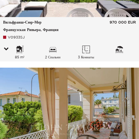
Вильфранш-Сюр-Мер
970 000
EUR
Французская Ривьера, Франция
V0933SJ
85 m²
2 Спальни
3 Комнаты