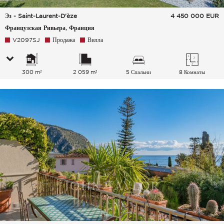
Эз - Saint-Laurent-D'èze
4 450 000
EUR
Французская Ривьера, Франция
V2097SJ
Продажа
Вилла
300 m²
2 059 m²
5 Спальни
8 Комнаты