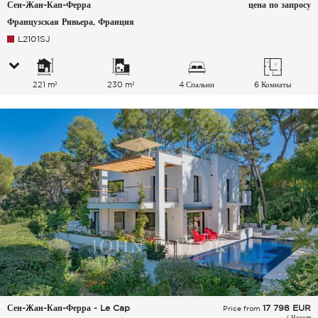
Сен-Жан-Кап-Ферра
цена по запросу
Французская Ривьера, Франция
L2101SJ
221 m²
230 m²
4 Спальни
6 Комнаты
Сен-Жан-Кап-Ферра - Le Cap
17 798
EUR
Price from
/ Неделя