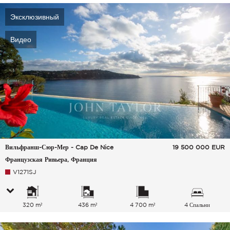
Эксклюзивный
Видео
Вильфранш-Сюр-Мер - Cap De Nice
19 500 000
EUR
Французская Ривьера, Франция
V1271SJ
320 m²
436 m²
4 700 m²
4 Спальни