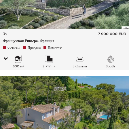
Эз
7 900 000
EUR
Французская Ривьера, Франция
V2112SJ
Продажа
Поместье
600 m²
2 717 m²
5 Спальни
South