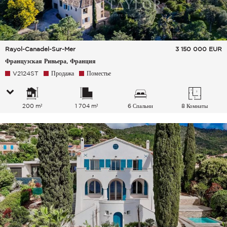
Rayol-Canadel-Sur-Mer
3 150 000
EUR
Французская Ривьера, Франция
V2124ST
Продажа
Поместье
200 m²
1 704 m²
6 Спальни
8 Комнаты