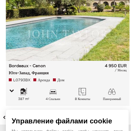
Bordeaux - Cenon
4 950
EUR
/ Месяц
Юго-Запад, Франция
L0793BX
Аренда
Дом
387 m²
4 Спальни
8 Комнаты
Панорамный
Небо Сельская
местность
НАЗАД
Управление файлами cookie