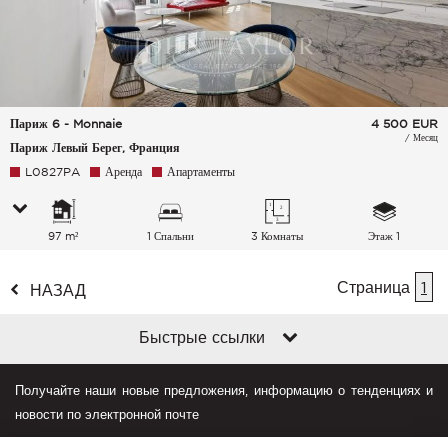
Париж 6 - Monnaie
4 500
EUR
/ Месяц
Париж Левый Берег, Франция
L0827PA
Аренда
Апартаменты
97 m²
1 Спальни
3 Комнаты
Этаж 1
Страница
1
НАЗАД
Быстрые ссылки
Получайте наши новые предложения, информацию о тенденциях и
новости по электронной почте