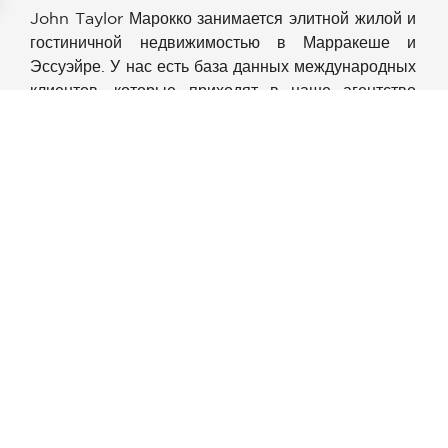
John Taylor Марокко занимается элитной жилой и
аметры
гостиничной недвижимостью в Марракеше и
конфиденциальности и управлять ими, обеспечивая соотве
Эссуэйре. У нас есть база данных международных
клиентов, которые приходят в наше агентство
благодаря нашей глобальной сети.
Мы предлагаем тщательно подобранный
портфель эксклюзивных объектов — от риадов в
Старой Медине до вилл в престижных районах,
включая Пальмерею или эксклюзивные гольф-
курорты.
Мы гордимся тем, что объединяем глубокие
знания местного рынка с непревзойдённым
опытом и абсолютной конфиденциальностью John
Taylor.
Наши опытные брокеры поддержат вас на каждом