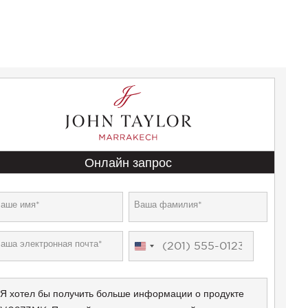
Онлайн запрос
United
States
+1