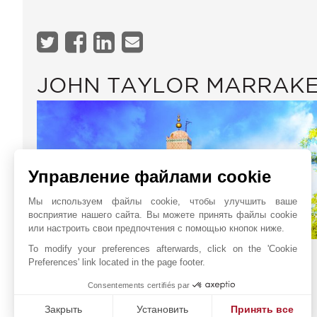
JOHN TAYLOR MARRAK
Управление файлами cookie
Мы используем файлы cookie, чтобы улучшить ваше
восприятие нашего сайта. Вы можете принять файлы cookie
или настроить свои предпочтения с помощью кнопок ниже.
To modify your preferences afterwards, click on the 'Cookie
La Mamounia
Онлайн запрос
Preferences' link located in the page footer.
Avenue Bab Jdid
+212 6 61 08 20 42
Consentements certifiés par
40040
МАРРАКЕШ
Расположение на карте
МОРОККО
Закрыть
Установить
Принять все