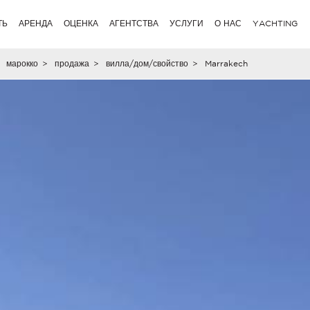
ТЬ
АРЕНДА
ОЦЕНКА
АГЕНТСТВА
УСЛУГИ
О НАС
YACHTING
марокко
>
продажа
>
вилла/дом/свойство
>
Marrakech