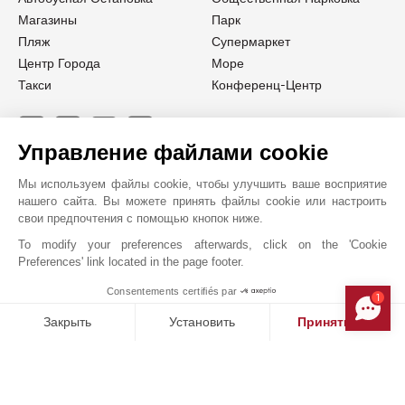
Магазины
Парк
Пляж
Супермаркет
Центр Города
Море
Такси
Конференц-Центр
Управление файлами cookie
JOHN TAYLOR MONACO
Мы используем файлы cookie, чтобы улучшить ваше восприятие
нашего сайта. Вы можете принять файлы cookie или настроить
свои предпочтения с помощью кнопок ниже.
To modify your preferences afterwards, click on the 'Cookie
Preferences' link located in the page footer.
Consentements certifiés par
1
MAKE ENQUIRY
Закрыть
Установить
Принять все
Платформа управления согласием: настройте свои параме
Axeptio consent
Наша платформа позволяет вам настраивать параметры ко