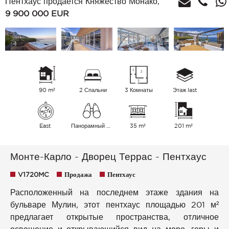
Пентхаус продается Княжество Монако,
9 900 000
EUR
90 m²
2 Спальни
3 Комнаты
Этаж last
East
Панорамный Город Горы Море
35 m²
201 m²
Монте-Карло - Дворец Террас - Пентхаус
V1720MC
Продажа
Пентхаус
Расположенный на последнем этаже здания на
бульваре Мулин, этот пентхаус площадью 201 м²
предлагает открытые пространства, отличное