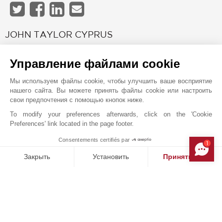
JOHN TAYLOR CYPRUS
Управление файлами cookie
Мы используем файлы cookie, чтобы улучшить ваше восприятие
нашего сайта. Вы можете принять файлы cookie или настроить
свои предпочтения с помощью кнопок ниже.
To modify your preferences afterwards, click on the 'Cookie
Preferences' link located in the page footer.
Consentements certifiés par
1
MAKE ENQUIRY
Закрыть
Установить
Принять все
Онлайн запрос
Платформа управления согласием: настройте свои параме
Axeptio consent
+357 97870107
Наша платформа позволяет вам настраивать параметры ко
Расположение на карте
Christaki Kranou 1, Germasogeia