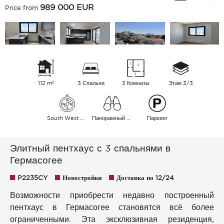
989 000
EUR
Price from
112 m²
3 Спальни
3 Комнаты
Этаж 3/3
South West East
Панорамный Город Море
Паркинг
Элитный пентхаус с 3 спальнями в
Гермасогее
P2235CY
Новостройки
Доставка по 12/24
Возможности приобрести недавно построенный
пентхаус в Гермасогее становятся всё более
ограниченными. Эта эксклюзивная резиденция,