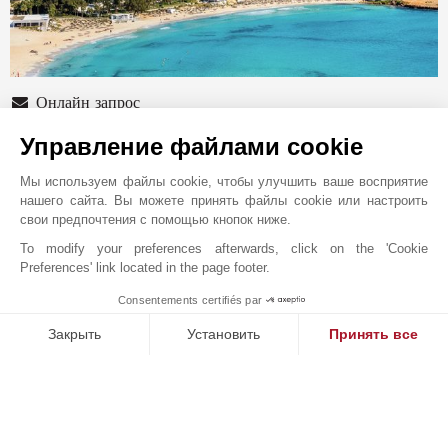
Онлайн запрос
+357 97870107
Управление файлами cookie
Расположение на карте
Мы используем файлы cookie, чтобы улучшить ваше восприятие
нашего сайта. Вы можете принять файлы cookie или настроить
Christaki Kranou 1, Germasogeia
свои предпочтения с помощью кнопок ниже.
4047
КИПР
To modify your preferences afterwards, click on the 'Cookie
Germasogeia
,
КИПР
Preferences' link located in the page footer.
Идеально расположенное в Гермасойе, Лимассол,
Consentements certifiés par
1
агентство John Taylor Cyprus находится в самом
MAKE ENQUIRY
Закрыть
Установить
Принять все
сердце самого престижного прибрежного района
острова. Специализируясь на элитной недвижимости,
Платформа управления согласием: настройте свои параме
Axeptio consent
агентство предлагает привилегированный доступ к
Наша платформа позволяет вам настраивать параметры ко
выдающемуся портфолио резиденций у моря, частных
поместий и высококлассных коммерческих объектов,