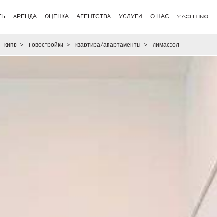
ТЬ
АРЕНДА
ОЦЕНКА
АГЕНТСТВА
УСЛУГИ
О НАС
YACHTING
кипр
>
новостройки
>
квартира/апартаменты
>
лимассол