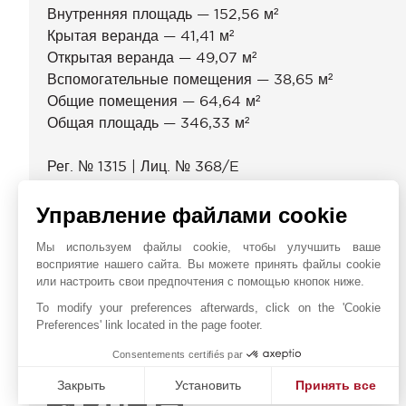
Внутренняя площадь — 152,56 м²
Крытая веранда — 41,41 м²
Открытая веранда — 49,07 м²
Вспомогательные помещения — 38,65 м²
Общие помещения — 64,64 м²
Общая площадь — 346,33 м²
Рег. № 1315 | Лиц. № 368/E
БЛИЖАЙШИЕ ОКРЕСТНОСТИ
Управление файлами cookie
Аэропорт
Мы используем файлы cookie, чтобы улучшить ваше
Больница/Поликлиника
восприятие нашего сайта. Вы можете принять файлы cookie
Лицей
или настроить свои предпочтения с помощью кнопок ниже.
Магазины
To modify your preferences afterwards, click on the 'Cookie
Море
Preferences' link located in the page footer.
Платная Скоростная Дорога
Consentements certifiés par
Пляж
Закрыть
Установить
Принять все