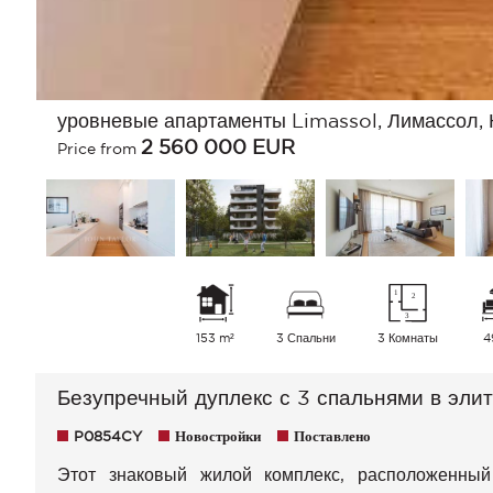
уровневые апартаменты Limassol, Лимассол, 
2 560 000
EUR
Price from
153 m²
3 Спальни
3 Комнаты
4
Безупречный дуплекс с 3 спальнями в эли
P0854CY
Новостройки
Поставлено
Этот знаковый жилой комплекс, расположенный