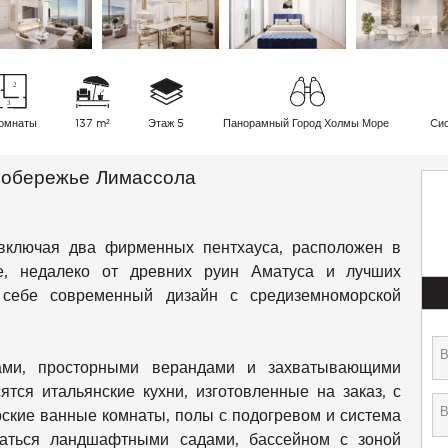
омнаты
137 m²
Этаж 5
Панорамный Город Холмы Море
Cис
побережье Лимассола
 включая два фирменных пентхауса, расположен в
е, недалеко от древних руин Аматуса и лучших
в себе современный дизайн с средиземноморской
ами, просторными верандами и захватывающими
тся итальянские кухни, изготовленные на заказ, с
рские ванные комнаты, полы с подогревом и система
аться ландшафтными садами, бассейном с зоной