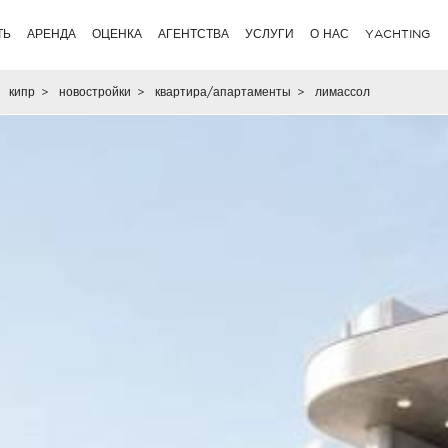
ТЬ
АРЕНДА
ОЦЕНКА
АГЕНТСТВА
УСЛУГИ
О НАС
YACHTING
кипр
>
новостройки
>
квартира/апартаменты
>
лимассол