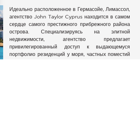
Идеально расположенное в Гермасойе, Лимассол,
агентство John Taylor Cyprus находится в самом
сердце самого престижного прибрежного района
острова. Специализируясь на элитной
аметры
недвижимости, агентство предлагает
конфиденциальности и управлять ими, обеспечивая соотве
привилегированный доступ к выдающемуся
портфолио резиденций у моря, частных поместий
и высококлассных коммерческих объектов,
гарантируя непревзойденный опыт для тех, кто
ищет исключительное.
Расположенное в одном из самых
привлекательных для инвестиций и жизни
регионов Европы, агентство John Taylor Cyprus
предоставляет индивидуальные
консультационные услуги в сфере недвижимости,
обеспечивая беспрепятственное проведение
сделок по приобретению, стратегической продаже