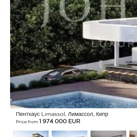
Пентхаус Limassol, Лимассол, Кипр
1 974 000
EUR
Price from