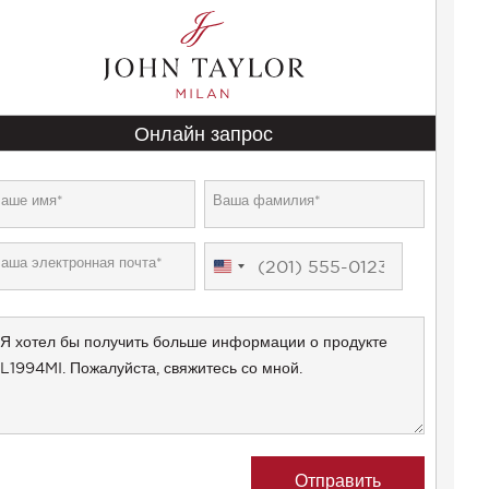
Онлайн запрос
United
States
+1