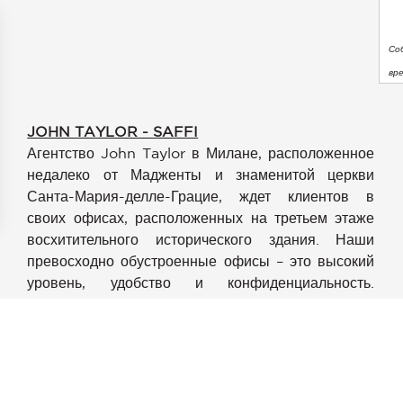
Со
вр
JOHN TAYLOR - SAFFI
Агентство John Taylor в Милане, расположенное
недалеко от Мадженты и знаменитой церкви
Санта-Мария-делле-Грацие, ждет клиентов в
своих офисах, расположенных на третьем этаже
аметры
восхитительного исторического здания. Наши
конфиденциальности и управлять ими, обеспечивая соотве
превосходно обустроенные офисы – это высокий
уровень, удобство и конфиденциальность.
Уникальное расположение и обстановка, в
которой работают опытные и профессиональные
специалисты, готовые предоставить
информационные и консалтинговые услуги в
области недвижимости.