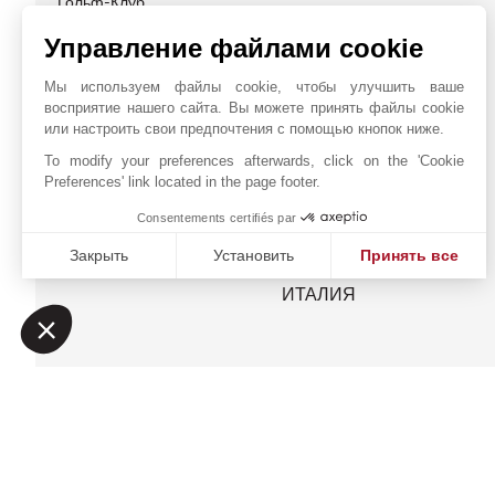
Гольф-Клуб
Управление файлами cookie
Мы используем файлы cookie, чтобы улучшить ваше
восприятие нашего сайта. Вы можете принять файлы cookie
JOHN TAYLOR MILAN
или настроить свои предпочтения с помощью кнопок ниже.
To modify your preferences afterwards, click on the 'Cookie
Preferences' link located in the page footer.
Consentements certifiés par
Закрыть
Установить
Принять все
Платформа управления согласием: настройте свои пар
Axeptio consent
Наша платформа позволяет вам настраивать параметры 
SUMPTUOSAE DOMUS
Онлайн запрос
SRL
+39 02 48 19 94 64
Расположение на карте
26, Via A. Saffi