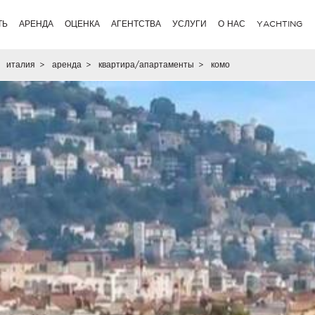
ТЬ
АРЕНДА
ОЦЕНКА
АГЕНТСТВА
УСЛУГИ
О НАС
YACHTING
италия
>
аренда
>
квартира/апартаменты
>
комо