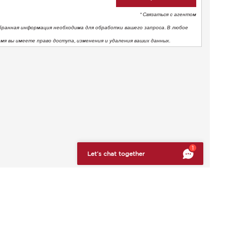
* Связаться с агентом
бранная информация необходима для обработки вашего запроса. В любое
емя вы имеете право доступа, изменения и удаления ваших данных.
тствие нормативным требованиям. Настройте свои предпоч
1
Let’s chat together