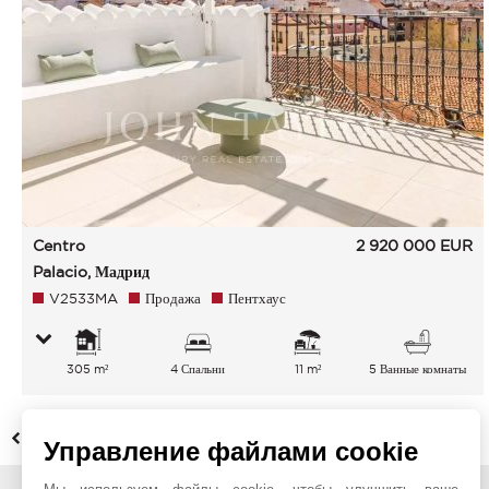
Centro
2 920 000
EUR
Palacio, Мадрид
V2533MA
Продажа
Пентхаус
305 m²
4 Спальни
11 m²
5 Ванные комнаты
НАЗАД
Управление файлами cookie