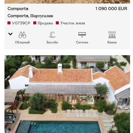
Comporta
1 090 000
EUR
Comporta, Португалия
V0739CP
Продажа
Участок земли
Обзорный
Бассейн
Cистема
Камин
Сад Сельская
кондиционирования
местность Зеленые
воздуха
окрестности