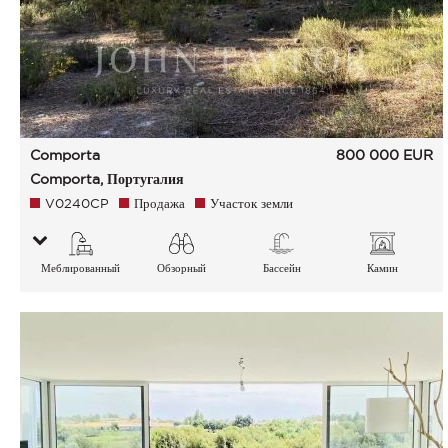
Comporta
800 000
EUR
Comporta, Португалия
V0240CP
Продажа
Участок земли
Меблированный
Обзорный
Бассейн
Камин
Сад Сельская
местность Зеленые
окрестности