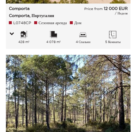
Comporta
12 000
EUR
Price from
/ Неделя
Comporta, Португалия
L0748CP
Сезонная аренда
Дом
428 m²
4 078 m²
4 Спальни
5 Комнаты