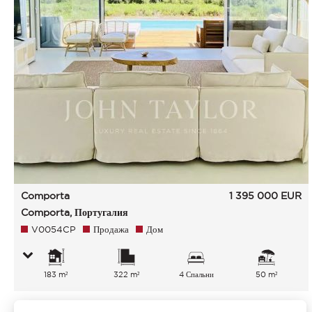
Comporta
1 395 000
EUR
Comporta, Португалия
V0054CP
Продажа
Дом
183 m²
322 m²
4 Спальни
50 m²