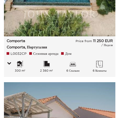
Comporta
11 250
EUR
Price from
/ Неделя
Comporta, Португалия
L0032CP
Сезонная аренда
Дом
300 m²
2 360 m²
6 Спальни
6 Комнаты