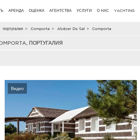
ТЬ
АРЕНДА
ОЦЕНКА
АГЕНТСТВА
УСЛУГИ
О НАС
YACHTING
португалия
>
Comporta
>
Alcácer Do Sal
>
Comporta
OMPORTA, ПОРТУГАЛИЯ
Видео