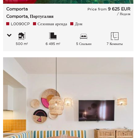
Comporta
9 625
EUR
Price from
/ Неделя
Comporta, Португалия
L0090CP
Сезонная аренда
Дом
500 m²
6 495 m²
5 Спальни
7 Комнаты