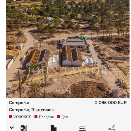
Comporta
2 095 000
EUR
Comporta, Португалия
V0606CP
Продажа
Дом