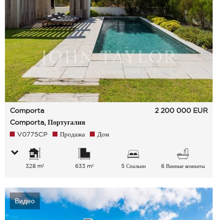
Comporta
2 200 000
EUR
Comporta, Португалия
V0775CP
Продажа
Дом
328 m²
633 m²
5 Спальни
6 Ванные комнаты
Видео