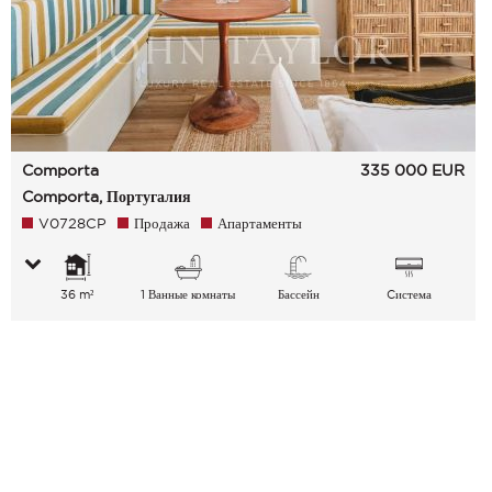
Comporta
335 000
EUR
Comporta, Португалия
V0728CP
Продажа
Апартаменты
36 m²
1 Ванные комнаты
Бассейн
Cистема
кондиционирования
воздуха