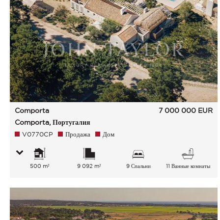
Comporta
7 000 000
EUR
Comporta, Португалия
V0770CP
Продажа
Дом
500 m²
9 092 m²
9 Спальни
11 Ванные комнаты